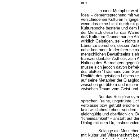
aus.
In einer Metapher wird 
Ideal – dementsprechend mit wei
verschiedenen Kulturen hingegen
wenn das reine Licht durch rot 
Kulturepoche bestehe und dem M
der Mensch diese für das Wahre
daß Kultur im Grunde nur ein Ab
wirklich Geistigen, sei – nichts
Ebner zu sprechen, dessen Aufz
nahe kommen. In der ihrer selbs
menschlichen Bewußtseins sieht
transzendentaler Ästhetik zum A
Haltung des Betrachters gegenü
müsse sich jedoch davon befreie
des bloßen “Träumens vom Geist”
Realität des geistigen Lebens t
auf seine Metapher der Glasgloc
zwischen getrübtem und reinem 
zwischen Traum vom Geist und R
Nur das Religiöse sym
sprechen,
“reine, ungetrübte Lic
verblasse bzw. getrübt erscheine
kein wirkliches Leben, sondern
gleichgültig und oberflächlich. D
“Icheinsamkeit” – anstatt auf d
Dialog mit dem Du, insbesondere
Solange die Menschen 
mit Kultur und Wissenschaft b