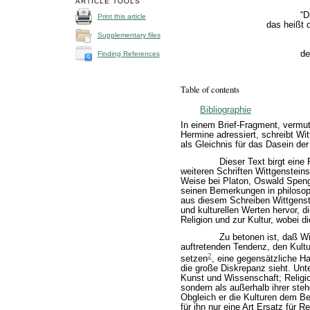
ARTICLE TOOLS
“D
Print this article
das heißt d
Supplementary files
de
Finding References
Table of contents
Bibliographie
In einem Brief-Fragment, vermu
Hermine adressiert, schreibt Wit
als Gleichnis für das Dasein der
Dieser Text birgt eine 
weiteren Schriften Wittgenstein
Weise bei Platon, Oswald Speng
seinen Bemerkungen in philosop
aus diesem Schreiben Wittgenste
und kulturellen Werten hervor, 
Religion und zur Kultur, wobei die
Zu betonen ist, daß Wi
auftretenden Tendenz, den Kultur
2
setzen
, eine gegensätzliche H
die große Diskrepanz sieht. Unter
Kunst und Wissenschaft; Religion 
sondern als außerhalb ihrer ste
Obgleich er die Kulturen dem Be
für ihn nur eine Art Ersatz für R