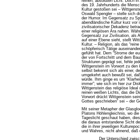
reinen, absoluten Licht. Doch i
des 19. Jahrhunderts die Mensc
Kultur gestoßen sei – Wittgenstei
Oswald Spengler – stelle sich di
der Humor. Im Gegensatz zu Spe
abendländische Kultur kurz vor 
zivilisatorischer Dekadenz betra
einer religiösen Ära nahen. Wäh
Gegensatz zur Zivilisation, als
auf einer Ebene sieht, stellt Wit
Kultur. – Religion, als das
“reine
schöpferisch Tätige auseinander
gefühlt hat. Dem
“Strome der eu
der von Fortschritt und dem Bau
Strukturen geprägt sei, fehle je
Wittgenstein im Vorwort zu den
selbst bekennt sich als einer, d
umgekehrt auch bewußt sei, daß
würde. Ihm ginge es um
“Klarhe
immer”
; wie sich im hier zur Di
Wittgenstein das religiöse Ideal
reinen weißen Lichts, das die Di
Vorwort drückt Wittgenstein se
Gottes geschrieben”
sei – der Ge
Mit seiner Metapher der Glasglo
Platons Höhlengleichnis, wo die
Tageslicht geschaut haben, dies
die daraus entstandene Sicht de
die in ihrer jeweiligen Kulturep
und Wahres, nicht ahnend, daß 
Der Unterschied zwisc