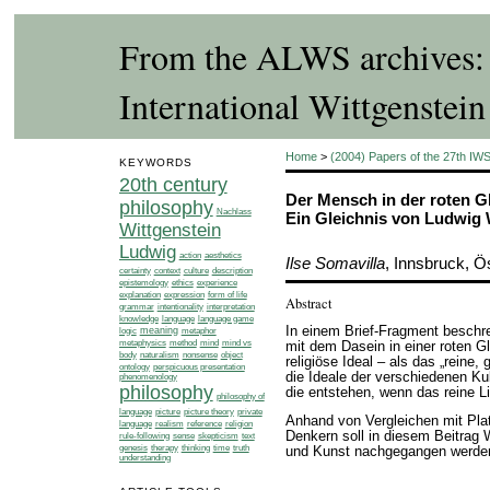
From the ALWS archives: A
International Wittgenste
Home
>
(2004) Papers of the 27th IWS
KEYWORDS
20th century
Der Mensch in der roten G
philosophy
Nachlass
Ein Gleichnis von Ludwig 
Wittgenstein
Ludwig
action
aesthetics
Ilse Somavilla
, Innsbruck, Ö
certainty
context
culture
description
ethics
epistemology
experience
explanation
expression
form of life
Abstract
grammar
intentionality
interpretation
language
language game
knowledge
In einem Brief-Fragment beschr
meaning
logic
metaphor
metaphysics
method
mind
mind vs
mit dem Dasein in einer roten G
body
naturalism
nonsense
object
religiöse Ideal – als das „reine,
ontology
perspicuous presentation
die Ideale der verschiedenen Ku
phenomenology
philosophy
die entstehen, wenn das reine Li
philosophy of
language
picture
picture theory
private
Anhand von Vergleichen mit Pla
language
realism
reference
religion
Denkern soll in diesem Beitrag 
rule-following
sense
skepticism
text
genesis
therapy
thinking
time
truth
und Kunst nachgegangen werde
understanding