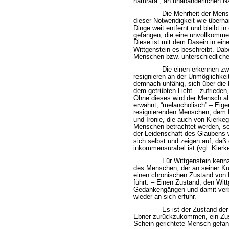
naturata”, an unabänderlichen N
Die Mehrheit der Mens
dieser Notwendigkeit wie überha
Dinge weit entfernt und bleibt i
gefangen, die eine unvollkomme
Diese ist mit dem Dasein in ein
Wittgenstein es beschreibt. Dab
Menschen bzw. unterschiedlich
Die einen erkennen zwa
resignieren an der Unmöglichkei
demnach unfähig, sich über die 
dem getrübten Licht – zufriede
Ohne dieses wird der Mensch abe
erwähnt, “melancholisch” – Eige
resignierenden Menschen, dem 
und Ironie, die auch von Kierke
Menschen betrachtet werden, se
der Leidenschaft des Glaubens w
sich selbst und zeigen auf, daß 
inkommensurabel ist (vgl. Kierk
Für Wittgenstein kennz
des Menschen, der an seiner Kult
einen chronischen Zustand von M
führt. – Einen Zustand, den Wit
Gedankengängen und damit verb
wieder an sich erfuhr.
Es ist der Zustand de
Ebner zurückzukommen, ein Zust
Schein gerichtete Mensch gefang