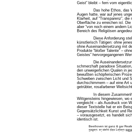
Geist” bleibt – fern vom eigentli
Das hohe Ethos, das Wi
Augen hatte, war auf jenes unge
Klarheit, auf “Transparenz”, die
Oberfläche zu erreichen ist. Die
aber
“von noch einem andern Li
Bereich des Religiösen angedeut
Diese Anforderung stell
künstlerisch Tätigen: ohne jenes
ohne Auseinandersetzung mit de
Produkte “bloßer Talente” – ohne
Geistes” hervorgegangenen Wer
Die Auseinandersetzung
schmerzhaft paradoxe Situation,
den unweigerlichen Qualen in 
bewußten schöpferischen Prozeß
Schweben zwischen Licht und S
durchschimmern – auf eine Art 
getrübter, rosafarbener Weltsic
In diesem Zusammenha
Wittgensteins hingewiesen, wo 
vergleicht – als Ausdruck von W
dieser Textstelle hat er ein Beis
Gegensätzlichkeit Kunst und Re
– vorausgesetzt, es handelt sic
identisch ist.
Beethoven ist ganz & gar Realis
sagen: er sieht das Leben
gan