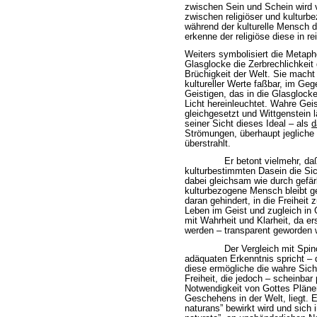
zwischen Sein und Schein wird 
zwischen religiöser und kulturb
während der kulturelle Mensch d
erkenne der religiöse diese in r
Weiters symbolisiert die Metaph
Glasglocke die Zerbrechlichkeit
Brüchigkeit der Welt. Sie macht
kultureller Werte faßbar, im Geg
Geistigen, das in die Glasglock
Licht hereinleuchtet. Wahre Geist
gleichgesetzt und Wittgenstein
seiner Sicht dieses Ideal – als
d
Strömungen, überhaupt jegliche 
überstrahlt.
Er betont vielmehr, da
kulturbestimmten Dasein die Sich
dabei gleichsam wie durch gefär
kulturbezogene Mensch bleibt ge
daran gehindert, in die Freiheit
Leben im Geist und zugleich in G
mit Wahrheit und Klarheit, da e
werden – transparent geworden w
Der Vergleich mit Spi
adäquaten Erkenntnis spricht – d
diese ermögliche die wahre Sich
Freiheit, die jedoch – scheinbar
Notwendigkeit von Gottes Plänen
Geschehens in der Welt, liegt. E
naturans” bewirkt wird und sich 