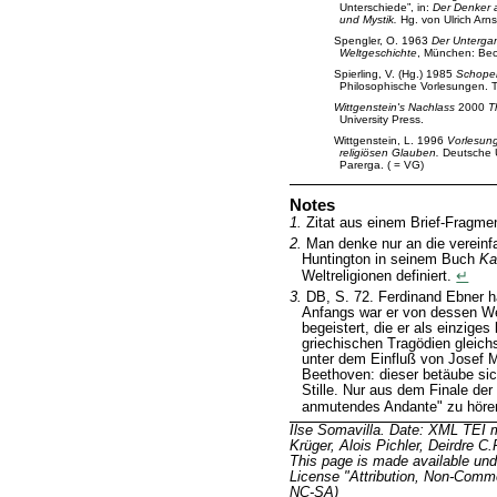
Unterschiede”, in:
Der Denker a
und Mystik.
Hg. von Ulrich Arn
Spengler, O. 1963
Der Unterga
Weltgeschichte
, München: Bec
Spierling, V. (Hg.) 1985
Schopen
Philosophische Vorlesungen. Te
Wittgenstein's Nachlass
2000
T
University Press.
Wittgenstein, L. 1996
Vorlesun
religiösen Glauben.
Deutsche Ü
Parerga. ( = VG)
Notes
1.
Zitat aus einem Brief-Fragme
2.
Man denke nur an die vereinfa
Huntington in seinem Buch
Ka
Weltreligionen definiert.
↵
3.
DB, S. 72. Ferdinand Ebner 
Anfangs war er von dessen W
begeistert, die er als einzige
griechischen Tragödien gleichst
unter dem Einfluß von Josef 
Beethoven: dieser betäube sic
Stille. Nur aus dem Finale de
anmutendes Andante" zu hören 
Ilse Somavilla. Date: XML TEI
Krüger, Alois Pichler, Deirdre C
This page is made available un
License "Attribution, Non-Comme
NC-SA)