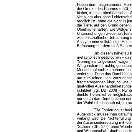
Neben dem resignierenden Mensc
die Grenze des Raumes stößt, di
bisher, in einer oberflächlichen 
Vor allem aber ohne Leidenschaft
möglich ist, ohne die nicht in j
die Tiefe, auf den Grund gehen. 
Oberfläche haften, wie Wittgens
Untersuchungen wiederholt festst
wissenschaftliche Betrachtung d
Analyse eine vollständige Erklär
Befassung mit dem bloß Sichtba
Um diesem näher zu k
metaphorisch gesprochen – das 
“Sprung ins Ungewisse” wagen, w
Wittgenstein für richtig gehalt
Mensch auf sich zu nehmen habe
verletzen. Denn das Durchbrech
um zum reinen Licht vorzudringe
furchterregenden Abgrund, wie i
qualvollen Auseinandersetzunge
schildert (vgl. DB, 200ff.). Nur
dunkle Tiefen, ist es möglich,
di
nur durch das Durchbrechen der
der Wahrheit identisch ist, zu s
“
Die Forderung ist
hoch
Augenblick müsse man darauf g
verlangt wird. Bei Nichterfüllu
der Auseinandersetzung mit letz
“Schein” (DB, 177), ohne Wahrhe
und Wissenschaft, doch ohne Re