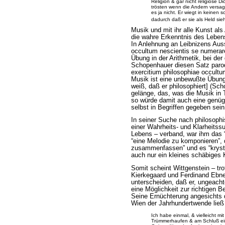
Religion & gar nicht religiöse 
trösten wenn die Andern versag
es ja nicht. Er wiegt in keinen
dadurch daß er sie als Held sieht
Musik und mit ihr alle Kunst al
die wahre Erkenntnis des Lebe
In Anlehnung an Leibnizens Au
occultum nescientis se numerar
Übung in der Arithmetik, bei der 
Schopenhauer diesen Satz parod
exercitium philosophiae occultu
Musik ist eine unbewußte Übung i
weiß, daß er philosophiert] (Sc
gelänge, das, was die Musik in 
so würde damit auch eine genüg
selbst in Begriffen gegeben sein
In seiner Suche nach philosophi
einer Wahrheits- und Klarheitss
Lebens – verband, war ihm das 
“eine Melodie zu komponieren”
,
zusammenfassen”
und es
“kryst
auch nur ein kleines schäbiges K
Somit scheint Wittgenstein – tr
Kierkegaard und Ferdinand Ebne
unterscheiden, daß er, ungeacht
eine Möglichkeit zur richtigen B
Seine Ernüchterung angesichts d
Wien der Jahrhundertwende ließ 
Ich habe einmal, & vielleicht mi
Trümmerhaufen & am Schluß ei