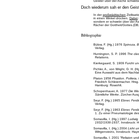
Geister über der Asche schwebe
Doch wiederum sah er den Geist 
In der
großstädtischen
Zivilisat
in einen Winkel drücken.
Dabei
sondern er schwebt über der Asc
Rächer der Gottheit/Gottes.(DB
Bibliographie
Bülow, F. (Hg.) 1976
Spinoza, Ba
Verlag.
Huntington, S. P. 1996
The clas
Relations.
Kierkegaard, S. 1909
Furcht un
Pichler, A., von Wright, G. H. (
Eine Auswahl aus dem Nachlaß,
Platon 1958
Phaidon. Politeia,
Friedrich Schleiermacher. Hrsg
Hamburg: Rowohlt.
Schopenhauer, A. 1977
Die Wel
Sämtliche Werke
, Zürcher Aus
Seyr, F. (Hg.) 1965
Ebner, Ferdi
Verlag.
Seyr, F. (Hg.) 1963
Ebner, Ferdi
1. Zu einer Pneumatologie des
Somavilla, I. (Hg.) 1997
Ludwig
1932/1936-1937
, Innsbruck: 
Somavilla, I. (Hg.) 2004
Licht u
Wittgensteins
, Innsbruck: Hay
Somavilla, I. 2001 “Religion un